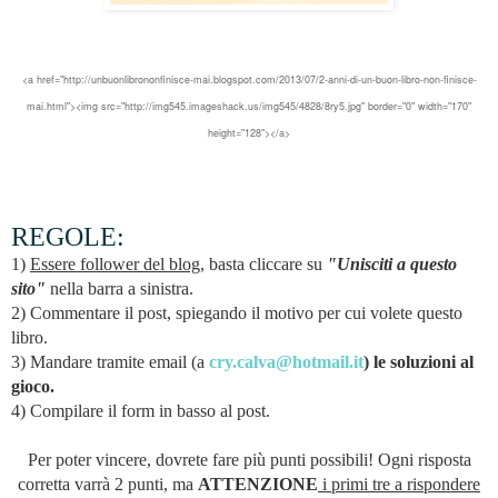
<a href="
http://unbuonlibrononfinisce-mai.blogspot.com/2013/07/2-anni-di-un-buon-libro-non-finisce-
mai.html
"><img src="
http://img545.imageshack.us/img545/4828/8ry5.jpg
" border="0" width="170"
height="128"></a>
REGOLE:
1)
Essere follower del blog
, basta cliccare su
"Unisciti a questo
sito"
nella barra a sinistra.
2) Commentare il post, spiegando il motivo per cui volete questo
libro.
3) Mandare tramite email (a
cry.calva@hotmail.it
) le soluzioni al
gioco.
4) Compilare il form in basso al post.
Per poter vincere, dovrete fare più punti possibili! Ogni risposta
corretta varrà 2 punti, ma
ATTENZIONE
i primi tre a rispondere