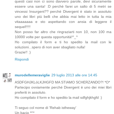
questi casi non ci sono davvero parole, devi sicuramente
essere una santa! :D perchè farei un salto di 5 metri se
vincessi Insurgent?? perchè Divergent è stato in assoluto
uno dei libri più belli che abbia mai letto in tutta la mia
vitaaaaaaa e sto aspettando con ansia di leggere il
sequel!!!!!
Non posso far altro che ringraziarti non 10, non 100 ma
10000 volte per questa opportunità!^_^
Ho compilato il form e ti ho spedito la mail con le
soluzioni...spero di non aver sbagliato nulla!
Grazie!! :)
Rispondi
murodellemeraviglie
29 luglio 2013 alle ore 14:45
ASDFGHJKLòLKJHGFD MA STIAMO SCHERZANDO?! *O*
Partecipo ovviamente perché Divergent è uno dei miei libri
preferiti in assoluto.
Ho compilato il form e ho spedito la mail sdfghjkhgfd :)
Ti seguo col nome di 'Rehab istheway'
Un bacio *^*