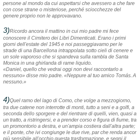
persone al mondo da cui aspettarsi che avessero a che fare
con cose strane o misteriose, perché sciocchezze del
genere proprio non le approvavano.
3)
Ricordo ancora il mattino in cui mio padre mi fece
conoscere il Cimitero dei Libri Dimenticati. Erano i primi
giorni dell'estate del 1945 e noi passeggiavamo per le
strade di una Barcellona intrappolata sotto cieli di cenere e
un sole vaporoso che si spandeva sulla rambla de Santa
Monica in una ghirlanda di rame liquido.
«Daniel, quello che vedrai oggi non devi raccontarlo a
nessuno» disse mio padre. «Neppure al tuo amico Tomás. A
nessuno.»
4)
Quel ramo del lago di Como, che volge a mezzogiorno,
tra due catene non interrotte di monti, tutto a seni e a golfi, a
seconda dello sporgere e del rientrare di quelli, vien, quasi a
un tratto, a ristringersi, e a prender corso e figura di fiume, tra
un promontorio a destra, e un'ampia costiera dall'altra parte;
e il ponte, che ivi congiunge le due rive, par che renda ancor
più sensibile all'occhio questa trasformazione, e segni il