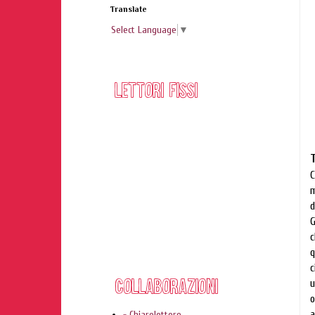
Translate
Select Language
▼
C
m
d
G
c
q
c
u
o
a
- Chiarelettere