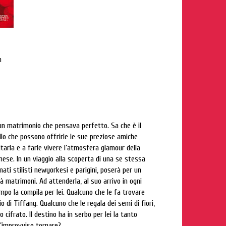
n
 un matrimonio che pensava perfetto. Sa che è il
ello che possono offrirle le sue preziose amiche
pitarla e a farle vivere l’atmosfera glamour della
inese. In un viaggio alla scoperta di una se stessa
ati stilisti newyorkesi e parigini, poserà per un
 matrimoni. Ad attenderla, al suo arrivo in ogni
mpo la compila per lei. Qualcuno che le fa trovare
o di Tiffany. Qualcuno che le regala dei semi di fiori,
cifrato. Il destino ha in serbo per lei la tanto
ll’improvviso tornare?