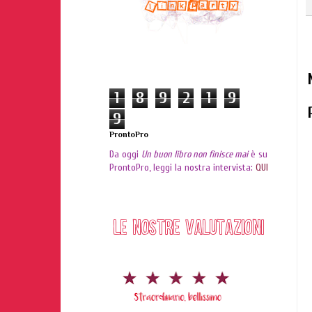
1
8
9
2
1
9
9
ProntoPro
Da oggi
Un buon libro non finisce mai
è su
ProntoPro, leggi la nostra intervista:
QUI