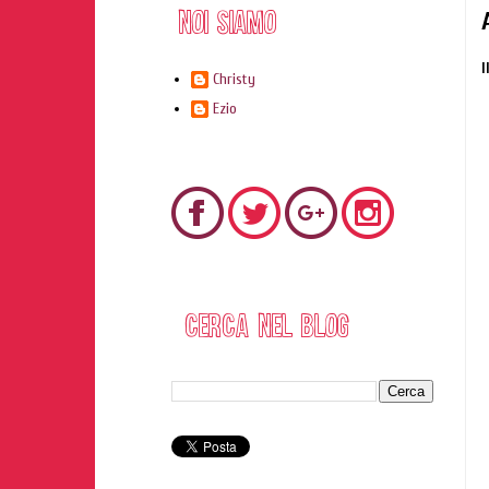
I
Christy
Ezio