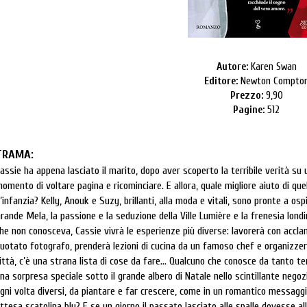
Autore:
Karen Swan
Editore:
Newton Compto
Prezzo:
9,90
Pagine:
512
TRAMA:
assie ha appena lasciato il marito, dopo aver scoperto la terribile verità su
omento di voltare pagina e ricominciare. E allora, quale migliore aiuto di qu
’infanzia? Kelly, Anouk e Suzy, brillanti, alla moda e vitali, sono pronte a os
rande Mela, la passione e la seduzione della Ville Lumière e la frenesia lond
he non conosceva, Cassie vivrà le esperienze più diverse: lavorerà con acclam
uotato fotografo, prenderà lezioni di cucina da un famoso chef e organizzerà
ittà, c’è una strana lista di cose da fare... Qualcuno che conosce da tanto te
na sorpresa speciale sotto il grande albero di Natale nello scintillante negozi
gni volta diversi, da piantare e far crescere, come in un romantico messaggio 
ttesa scatolina blu? E se un giorno il passato lasciato alle spalle dovesse a